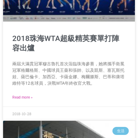
2018珠海WTA超級精英賽單打陣
容出爐
兩屆大滿貫冠軍穆古魯扎首次蒞臨珠海參賽，她將攜手衛冕
冠軍格爾格斯、中國球員王薔和張帥、以及凱斯、塞瓦斯托
娃、薩巴倫卡、加西亞、卡薩金娜、梅爾滕斯、巴蒂和康塔
維特等12名球員，決戰WTA年終收官大戰。
Read more »
2018-10-28
生活