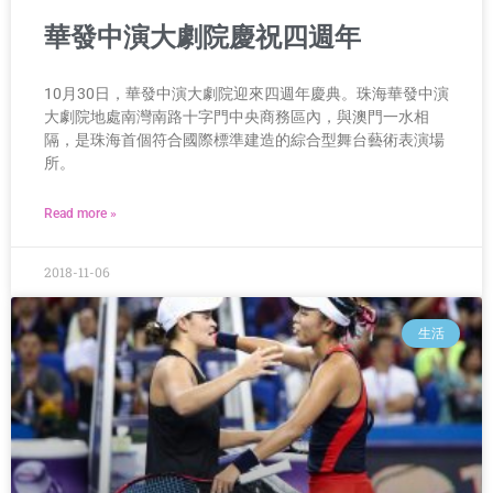
華發中演大劇院慶祝四週年
10月30日，華發中演大劇院迎來四週年慶典。珠海華發中演
大劇院地處南灣南路十字門中央商務區內，與澳門一水相
隔，是珠海首個符合國際標準建造的綜合型舞台藝術表演場
所。
Read more »
2018-11-06
生活