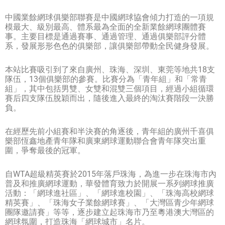
中國業餘網球俱樂部聯賽是中國網球協會傾力打造的一項規
模最大、級別最高、體系最為全面的全新業餘網球團體賽
事。主要目標是通過賽事、通過管理、通過俱樂部評分體
系，發展形形色色的俱樂部，讓俱樂部帶動全民健身發展。
本站比賽吸引到了來自廣州、珠海、深圳、東莞等地共18支
隊伍，13個俱樂部的參賽。比賽分為「青年組」和「常青
組」，其中包括男雙、女雙和混雙三個項目，經過小組循環
賽后四支隊伍脫穎而出，隨後進入最終的淘汰賽階段一決勝
負。
在經歷先前小組賽和半決賽的角逐後，青年組的廣州千喜俱
樂部恆鑫地產青年隊和廣東網球運動聯合會青年隊突出重
圍，爭奪最後的冠軍。
自WTA超級精英賽於2015年落戶珠海，為進一步在珠海市內
普及和推廣網球運動，華發體育致力於開展一系列網球推廣
活動：「網球進社區」、「網球進校園」、「珠海高校網球
精英賽」、「珠海女子業餘網球賽」、「大灣區青少年網球
團隊邀請賽」等等，逐步建立起珠海市乃至粵港澳大灣區的
網球氛圍，打造珠海「網球城市」名片。