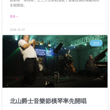
題新區「英雄島」之三大全新動漫親子遊樂設施於國慶期間
全面開放。
更多 »
2018-10-07
生活
北山爵士音樂節橫琴率先開唱