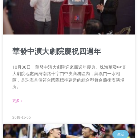
華發中演大劇院慶祝四週年
10月30日，華發中演大劇院迎來四週年慶典。珠海華發中演
大劇院地處南灣南路十字門中央商務區內，與澳門一水相
隔，是珠海首個符合國際標準建造的綜合型舞台藝術表演場
所。
更多 »
2018-11-06
生活