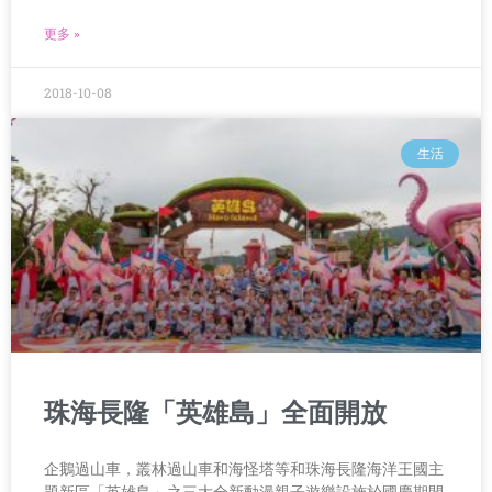
更多 »
2018-10-08
生活
珠海長隆「英雄島」全面開放
企鵝過山車，叢林過山車和海怪塔等和珠海長隆海洋王國主