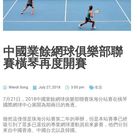
中國業餘網球俱樂部聯
賽橫琴再度開賽
Wendi Song
July 27, 2018
3:00 pm
生活
7月21日，2018中國業餘網球俱樂部聯賽珠海分站賽在橫琴
國際網球中心展開為期兩日的角逐。
雖然這僅僅是珠海分站賽第二年的舉辦，但是本站賽事已經
吸引到了眾多已退役的專業網球運動員前來參賽，他們分別
來自中國香港、中國台北以及韓國。