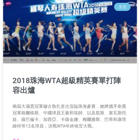
生活
2018珠海WTA超級精英賽單打陣
容出爐
兩屆大滿貫冠軍穆古魯扎首次蒞臨珠海參賽，她將攜手衛冕
冠軍格爾格斯、中國球員王薔和張帥、以及凱斯、塞瓦斯托
娃、薩巴倫卡、加西亞、卡薩金娜、梅爾滕斯、巴蒂和康塔
維特等12名球員，決戰WTA年終收官大戰。