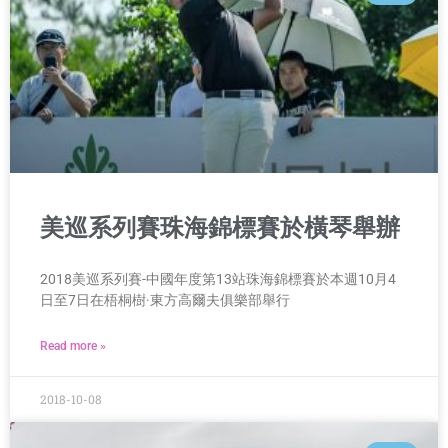
美巡系列賽珠海錦標賽於橫琴舉辦
2018美巡系列賽-中國年度第13站珠海錦標賽於本週10月4
日至7日在梧桐樹·東方高爾夫俱樂部舉行
Read more »
2018-10-08