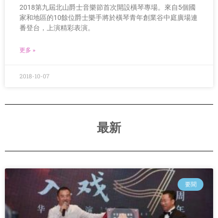
2018第九屆北山爵士音樂節首次開設橫琴專場。來自5個國
家和地區的10餘位爵士樂手將於橫琴青年創業谷中庭廣場連
番登台，上演精彩表演。
更多 »
2018-10-07
最新
要聞