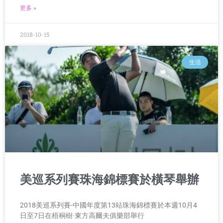
更多 »
2018-10-15
生活
美巡系列賽珠海錦標賽於橫琴舉辦
2018美巡系列賽-中國年度第13站珠海錦標賽於本週10月4
日至7日在梧桐樹·東方高爾夫俱樂部舉行