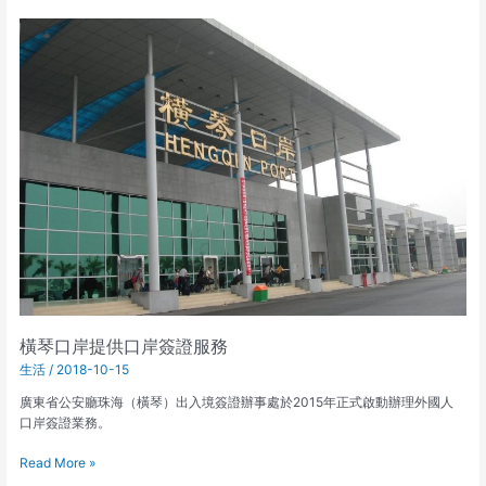
橫
琴
口
岸
提
供
口
岸
簽
證
服
務
橫琴口岸提供口岸簽證服務
生活
/
2018-10-15
廣東省公安廳珠海（橫琴）出入境簽證辦事處於2015年正式啟動辦理外國人
口岸簽證業務。
Read More »