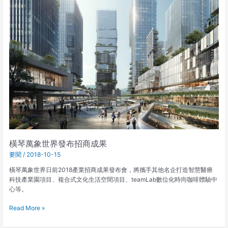
萬
象
世
界
發
布
招
商
成
果
橫琴萬象世界發布招商成果
要聞
/
2018-10-15
橫琴萬象世界日前2018產業招商成果發布會，將攜手其他名企打造智慧醫療
科技產業園項目、複合式文化生活空間項目、teamLab數位化時尚咖啡體驗中
心等。
Read More »