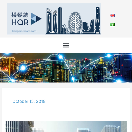
Skip
to
content
October 15, 2018
橫
琴