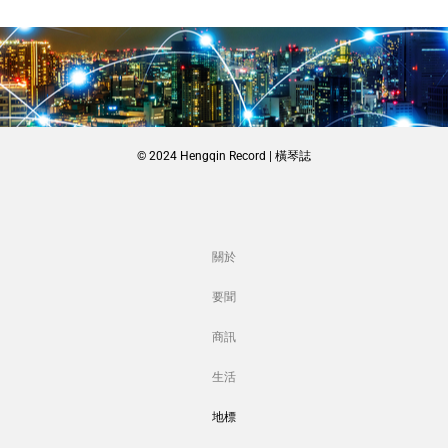
© 2024 Hengqin Record | 橫琴誌
關於
要聞
商訊
生活
地標